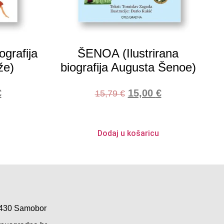
ografija
ŠENOA (Ilustrirana
že)
biografija Augusta Šenoe)
€
15,00
€
15,79
€
Dodaj u košaricu
0 430 Samobor