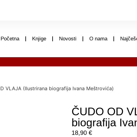
Početna
Knjige
Novosti
O nama
Najčešć
VLAJA (Ilustrirana biografija Ivana Meštrovića)
ČUDO OD VLA
biografija Iv
18,90
€