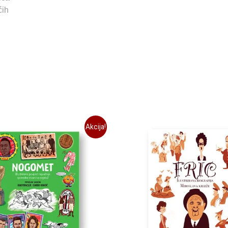
ćih
Akcija!