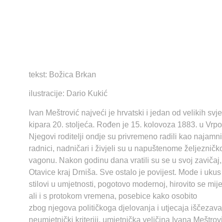
tekst: Božica Brkan
ilustracije: Dario Kukić
Ivan Meštrović najveći je hrvatski i jedan od velikih svje
kipara 20. stoljeća. Rođen je 15. kolovoza 1883. u Vrpo
Njegovi roditelji ondje su privremeno radili kao najamni
radnici, nadničari i živjeli su u napuštenome željeznič
vagonu. Nakon godinu dana vratili su se u svoj zavičaj,
Otavice kraj Drniša. Sve ostalo je povijest. Mode i ukus
stilovi u umjetnosti, pogotovo modernoj, hirovito se mije
ali i s protokom vremena, posebice kako osobito
zbog njegova političkoga djelovanja i utjecaja iščezava
neumjetnički kriteriji, umjetnička veličina Ivana Meštrov