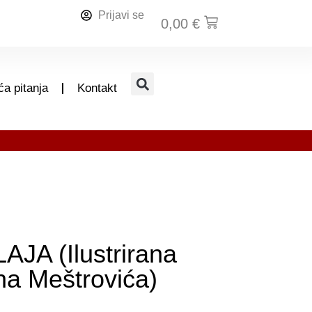
Prijavi se
0,00
€
a pitanja
Kontakt
JA (Ilustrirana
ana Meštrovića)