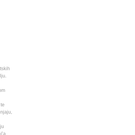
tskih
lju.
kom
 te
njaju,
ju
ića