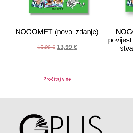
NOGOMET (novo izdanje)
NOGO
povijes
13,99
€
15,99
€
stva
Pročitaj više