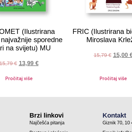
MET (Ilustrirana
FRIC (Ilustrirana bi
t najvažnije sporedne
Miroslava Krle
ri na svijetu) MU
15,00
15,79
€
13,99
€
15,79
€
Pročitaj više
Pročitaj više
Brzi linkovi
Kontakt
Najčešća pitanja
Giznik 70, 1