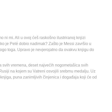
ni mi. Ali u ovoj ćeš raskošno ilustriranoj knjizi
Kako je Pelé dobio nadimak? Zašto je Messi završio u
nogo toga. Upravo je nevjerojatno da ovakvu knjigu do
a svih vremena, deset najvećih nogometašica svih
iji na kojem su Vatreni osvojili srebrnu medalju. Uz
knjiga, puna zanimljivih činjenica i događaja koji će od