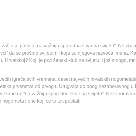
 zašto je postao „najvažnija sporedna stvar na svijetu“. Ne znamo 
rivci“ da se proširio svijetom i koja su njegova najveća imena. 
 Hrvatskoj? Koji je prvi ženski klub na svijetu, i još mnogo, m
većih igrača svih vremena, deset najvećih hrvatskih nogometaš
ska prvenstva od prvog u Urugvaja do onog nezaboravnog u Rus
i vezane uz “najvažniju sporednu stvar na svijetu”. Nezaboravna 
 nogometa i one koji će to tek postati!