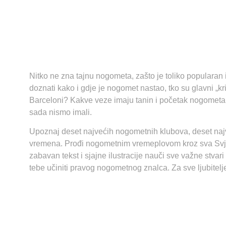
Nitko ne zna tajnu nogometa, zašto je toliko popularan i
doznati kako i gdje je nogomet nastao, tko su glavni „k
Barceloni? Kakve veze imaju tanin i početak nogometa u
sada nismo imali.
Upoznaj deset najvećih nogometnih klubova, deset naj
vremena. Prođi nogometnim vremeplovom kroz sva Svjet
zabavan tekst i sjajne ilustracije nauči sve važne stvar
tebe učiniti pravog nogometnog znalca. Za sve ljubitelje