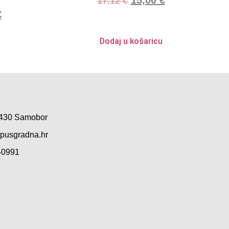
17,12
€
€
Dodaj u košaricu
0 430 Samobor
pusgradna.hr
-0991