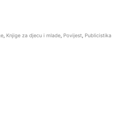
ge
,
Knjige za djecu i mlade
,
Povijest
,
Publicistika