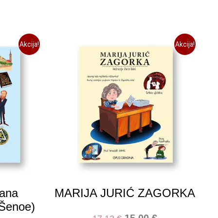
Akcija!
Akcija!
rana
MARIJA JURIĆ ZAGORKA
 Šenoe)
15,00
€