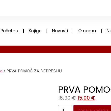
Početna
Knjige
Novosti
O nama
N
ja
/ PRVA POMOĆ ZA DEPRESIJU
PRVA POMOĆ
16,90
€
15,00
€
Dodaj u košaricu