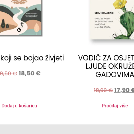
oji se bojao živjeti
VODIČ ZA OSJET
LJUDE OKRUŽ
18,50
€
19,50
€
GADOVIM
17,90
18,90
€
Dodaj u košaricu
Pročitaj više