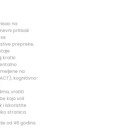
misao na
evni pritisak
 se
stive prepreke,
taje.
 kratki
mentalno
emeljene na
(ACT), kognitivno-
.
ima, vratiti
be koja voli
 i iskoristite
iko stranica.
 više od 46 godina