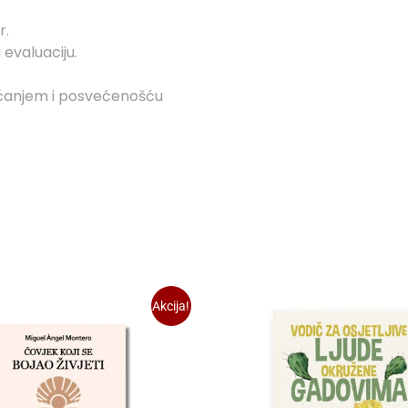
r.
 evaluaciju.
hvaćanjem i posvećenošću
Akcija!