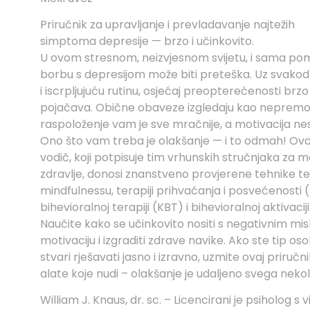
Priručnik za upravljanje i prevladavanje najtežih
simptoma depresije — brzo i učinkovito.
U ovom stresnom, neizvjesnom svijetu, i sama po
borbu s depresijom može biti preteška. Uz svakodn
i iscrpljujuću rutinu, osjećaj preopterećenosti brzo
pojačava. Obične obaveze izgledaju kao nepremo
raspoloženje vam je sve mračnije, a motivacija nes
Ono što vam treba je olakšanje — i to odmah! Ovaj
vodič, koji potpisuje tim vrhunskih stručnjaka za 
zdravlje, donosi znanstveno provjerene tehnike t
mindfulnessu, terapiji prihvaćanja i posvećenosti 
bihevioralnoj terapiji (KBT) i bihevioralnoj aktivaciji
Naučite kako se učinkovito nositi s negativnim misl
motivaciju i izgraditi zdrave navike. Ako ste tip oso
stvari rješavati jasno i izravno, uzmite ovaj priručnik
alate koje nudi – olakšanje je udaljeno svega nekol
William J. Knaus, dr. sc. – Licencirani je psiholog s