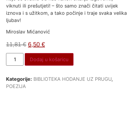
viknuti ili prešutjeti! – što samo znači čitati uvijek
iznova i s užitkom, a tako počinje i traje svaka velika
ljubav!
Miroslav Mićanović
11,81
€
6,50
€
Dodaj u košaricu
Kategorije:
BIBLIOTEKA HODANJE UZ PRUGU
,
POEZIJA