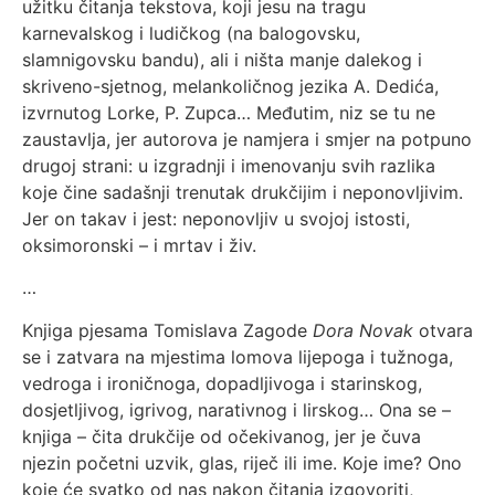
užitku čitanja tekstova, koji jesu na tragu
karnevalskog i ludičkog (na balogovsku,
slamnigovsku bandu), ali i ništa manje dalekog i
skriveno-sjetnog, melankoličnog jezika A. Dedića,
izvrnutog Lorke, P. Zupca… Međutim, niz se tu ne
zaustavlja, jer autorova je namjera i smjer na potpuno
drugoj strani: u izgradnji i imenovanju svih razlika
koje čine sadašnji trenutak drukčijim i neponovljivim.
Jer on takav i jest: neponovljiv u svojoj istosti,
oksimoronski – i mrtav i živ.
…
Knjiga pjesama Tomislava Zagode
Dora Novak
otvara
se i zatvara na mjestima lomova lijepoga i tužnoga,
vedroga i ironičnoga, dopadljivoga i starinskog,
dosjetljivog, igrivog, narativnog i lirskog… Ona se –
knjiga – čita drukčije od očekivanog, jer je čuva
njezin početni uzvik, glas, riječ ili ime. Koje ime? Ono
koje će svatko od nas nakon čitanja izgovoriti,