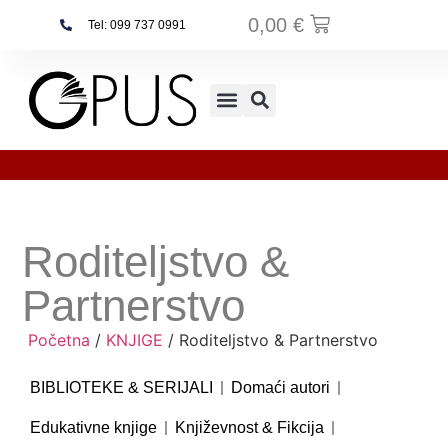
0,00
€
Tel: 099 737 0991
Najčešća pitanja
Roditeljstvo &
Partnerstvo
Početna
/
KNJIGE
/ Roditeljstvo & Partnerstvo
BIBLIOTEKE & SERIJALI
Domaći autori
Edukativne knjige
Književnost & Fikcija