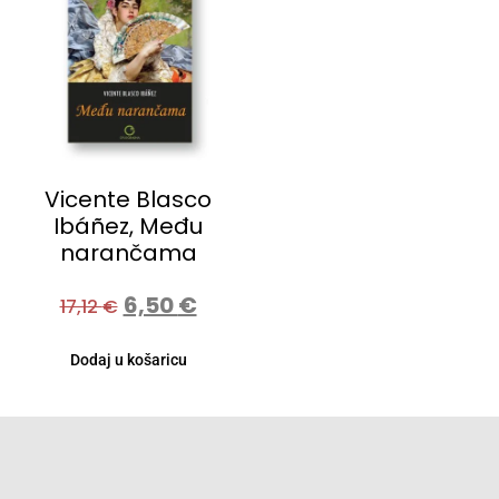
Vicente Blasco
Ibáñez, Među
narančama
6,50
€
17,12
€
Dodaj u košaricu