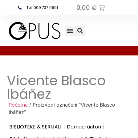
0,00
€
Tel: 099 737 0991
Najčešća pitanja
Vicente Blasco
Ibáñez
Početna
/ Proizvodi označeni “Vicente Blasco
Ibáñez”
BIBLIOTEKE & SERIJALI
Domaći autori