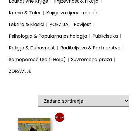
Edukativne knjige
Književnost & Fikcija
Krimić & Triler
Knjige za djecu i mlade
Lektira & Klasici
POEZIJA
Povijest
Psihologija & Popularna psihologija
Publicistika
Religija & Duhovnost
Roditeljstvo & Partnerstvo
Samopomoć (Self-Help)
Suvremena proza
ZDRAVLJE
Akcija!