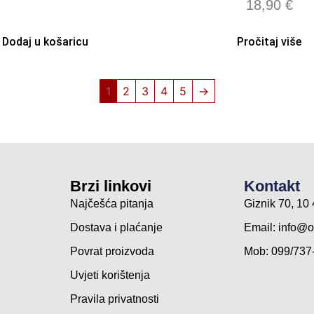
18,90
€
Dodaj u košaricu
Pročitaj više
1
2
3
4
5
→
Brzi linkovi
Kontakt
Najčešća pitanja
Giznik 70, 1
Dostava i plaćanje
Email:
info@o
Povrat proizvoda
Mob: 099/737
Uvjeti korištenja
Pravila privatnosti