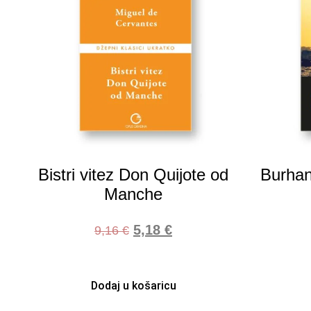
Bistri vitez Don Quijote od
Burhan
Manche
5,18
€
9,16
€
Dodaj u košaricu