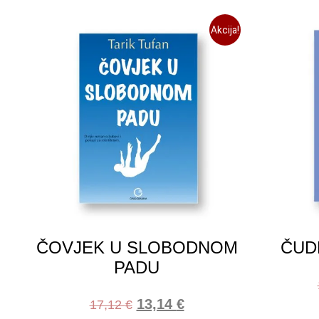
Akcija!
ČOVJEK U SLOBODNOM
ČUD
PADU
13,14
€
17,12
€