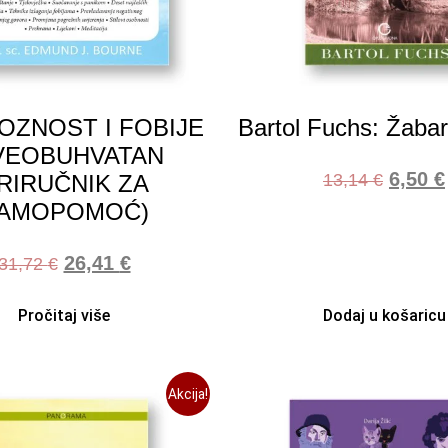
OZNOST I FOBIJE
Bartol Fuchs: Žaba
VEOBUHVATAN
6,50
€
RIRUČNIK ZA
13,14
€
AMOPOMOĆ)
26,41
€
31,72
€
Pročitaj više
Dodaj u košaricu
Akcija!