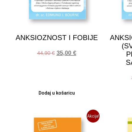
ANKSIOZNOST I FOBIJE
ANKSI
(S
35,00
€
44,90
€
P
S
Dodaj u košaricu
Akcija!