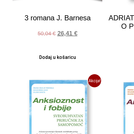
3 romana J. Barnesa
ADRIAT
O P
26,41
€
50,04
€
Dodaj u košaricu
Akcija!