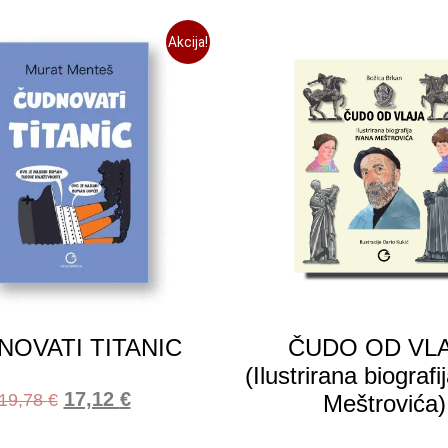
Akcija!
NOVATI TITANIC
ČUDO OD VL
(Ilustrirana biografi
17,12
€
19,78
€
Meštrovića)