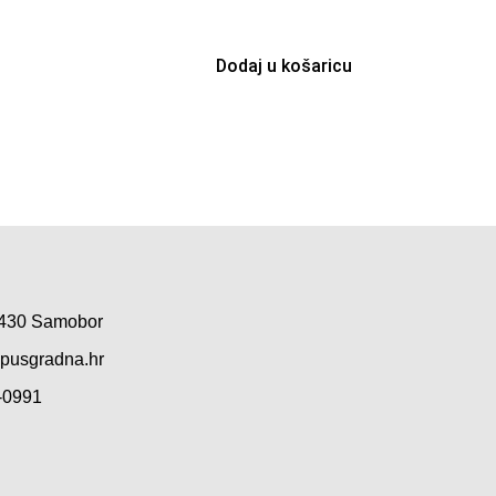
Dodaj u košaricu
0 430 Samobor
pusgradna.hr
-0991