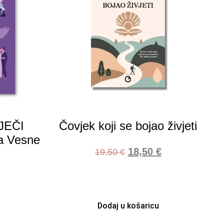
JEČI
Čovjek koji se bojao živjeti
ija Vesne
18,50
€
19,50
€
Dodaj u košaricu