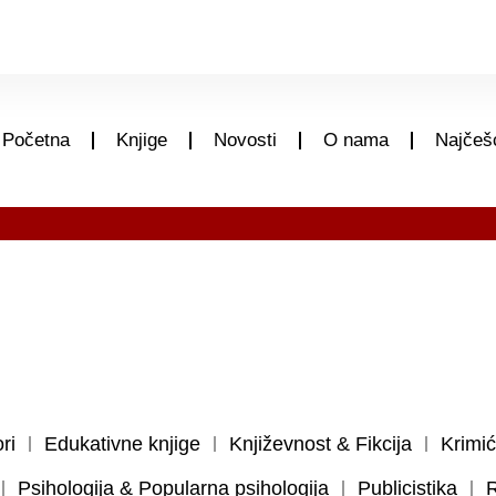
Početna
Knjige
Novosti
O nama
Najčešć
ri
Edukativne knjige
Književnost & Fikcija
Krimić
Psihologija & Popularna psihologija
Publicistika
R