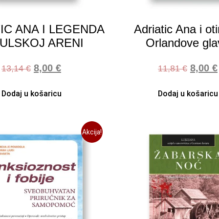
IC ANA I LEGENDA
Adriatic Ana i ot
ULSKOJ ARENI
Orlandove gla
8,00
€
8,00
€
13,14
€
11,81
€
Dodaj u košaricu
Dodaj u košaricu
Akcija!