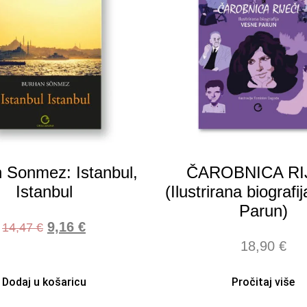
 Sonmez: Istanbul,
ČAROBNICA RI
Istanbul
(Ilustrirana biograf
Parun)
9,16
€
14,47
€
18,90
€
Dodaj u košaricu
Pročitaj više