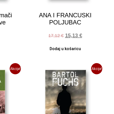
imači
ANA I FRANCUSKI
ve
POLJUBAC
15,13
€
17,12
€
Dodaj u košaricu
Akcija!
Akcija!