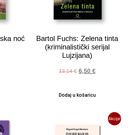
rska noć
Bartol Fuchs: Zelena tinta
(kriminalistički serijal
Lujzijana)
6,50
€
13,14
€
Dodaj u košaricu
Akcija!