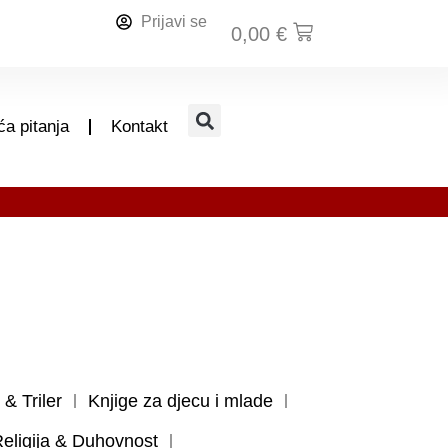
Prijavi se
0,00
€
a pitanja
Kontakt
 & Triler
Knjige za djecu i mlade
eligija & Duhovnost